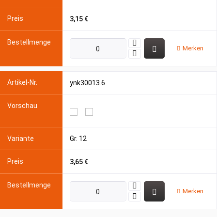
3,15 €
Merken
ynk30013.6
Gr. 12
3,65 €
Merken