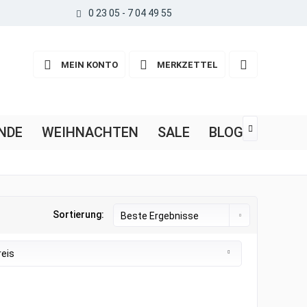
0 23 05 - 7 04 49 55
MEIN KONTO
MERKZETTEL
NDE
WEIHNACHTEN
SALE
BLOG

Sortierung:
reis
von
3,70 €
bis
13,05 €