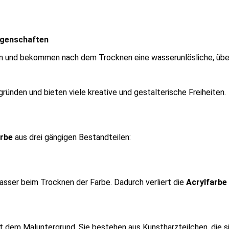
Eigenschaften
en und bekommen nach dem Trocknen eine wasserunlösliche, üb
gründen und bieten viele kreative und gestalterische Freiheiten.
arbe
aus drei gängigen Bestandteilen:
asser beim Trocknen der Farbe. Dadurch verliert die
Acrylfarbe
t dem Maluntergrund. Sie bestehen aus Kunstharzteilchen, die si