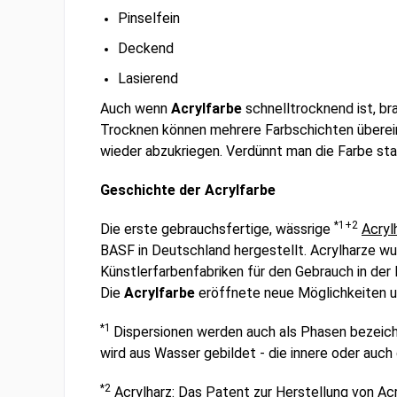
Pinselfein
Deckend
Lasierend
Auch wenn
Acrylfarbe
schnelltrocknend ist, b
Trocknen können mehrere Farbschichten überein
wieder abzukriegen. Verdünnt man die Farbe sta
Geschichte der Acrylfarbe
*1+2
Die erste gebrauchsfertige, wässrige
Acryl
BASF in Deutschland hergestellt. Acrylharze wu
Künstlerfarbenfabriken für den Gebrauch in der
Die
Acrylfarbe
eröffnete neue Möglichkeiten u
*1
Dispersionen werden auch als Phasen bezeich
wird aus Wasser gebildet - die innere oder auc
*2
Acrylharz: Das Patent zur Herstellung von Ac