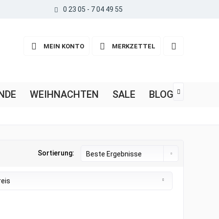
0 23 05 - 7 04 49 55
MEIN KONTO
MERKZETTEL
NDE
WEIHNACHTEN
SALE
BLOG

Sortierung:
reis
von
3,50 €
bis
67,45 €