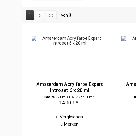
1
von
3
Amsterdam Acrylfarbe Expert
Amst
Introset 6 x 20 ml
Inhalt
0.12 Liter
(116,67 € * / 1 Liter)
I
14,00 € *
Vergleichen
Merken