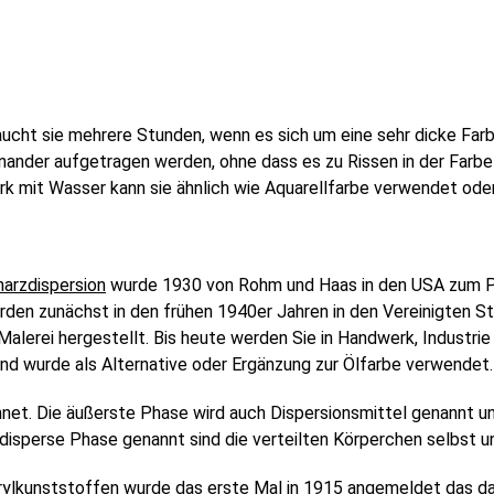
raucht sie mehrere Stunden, wenn es sich um eine sehr dicke Fa
ander aufgetragen werden, ohne dass es zu Rissen in der Farbe
rk mit Wasser kann sie ähnlich wie Aquarellfarbe verwendet ode
harzdispersion
wurde 1930 von Rohm und Haas in den USA zum Pa
rden zunächst in den frühen 1940er Jahren in den Vereinigten S
 Malerei hergestellt. Bis heute werden Sie in Handwerk, Industr
nd wurde als Alternative oder Ergänzung zur Ölfarbe verwendet
net. Die äußerste Phase wird auch Dispersionsmittel genannt un
h disperse Phase genannt sind die verteilten Körperchen selbst 
rylkunststoffen wurde das erste Mal in 1915 angemeldet das dan