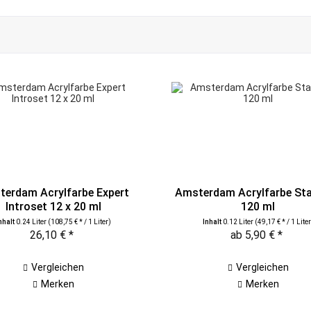
C. Kreul
Liquitex
Lukas
Marabu
MOLOTOW
Sennelier
erdam Acrylfarbe Expert
Amsterdam Acrylfarbe St
Introset 12 x 20 ml
120 ml
nhalt
0.24 Liter
(108,75 € * / 1 Liter)
Inhalt
0.12 Liter
(49,17 € * / 1 Liter
26,10 € *
ab 5,90 € *
Vergleichen
Vergleichen
Merken
Merken