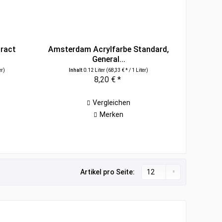
tract
Amsterdam Acrylfarbe Standard,
General...
er)
Inhalt
0.12 Liter
(68,33 € * / 1 Liter)
8,20 € *
Vergleichen
Merken
Artikel pro Seite: