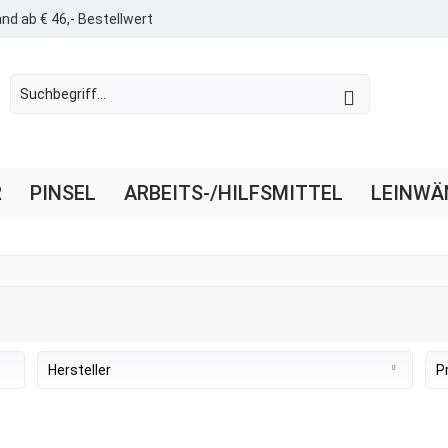
nd ab € 46,- Bestellwert
R
PINSEL
ARBEITS-/HILFSMITTEL
LEINWÄ
Hersteller
P
AMI
Amsterdam