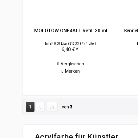
MOLOTOW ONE4ALL Refill 30 ml
Sennel
Inhalt
0.03 Liter
(213,33 € * / 1 Liter)
6,40 € *
Vergleichen
Merken
1
von
3
Acrylfarbe für Künstler