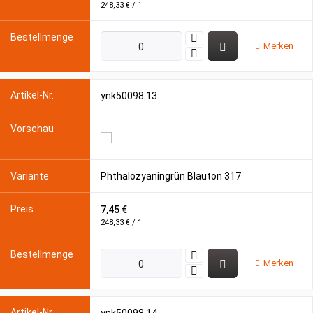
248,33 € / 1 l
Merken
ynk50098.13
Phthalozyaningrün Blauton 317
7,45 €
248,33 € / 1 l
Merken