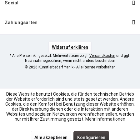
Social
Zahlungsarten
Widerruf erklären
* Alle Preise inkl. gesetzl. Mehrwertsteuer zzgl.
Versandkosten
und ggf.
Nachnahmegebühren, wenn nicht anders beschrieben
© 2026 Künstlerbedarf Yanik - Alle Rechte vorbehalten
Diese Website benutzt Cookies, die für den technischen Betrieb
der Website erforderlich sind und stets gesetzt werden. Andere
Cookies, die den Komfort bei Benutzung dieser Website erhöhen,
der Direktwerbung dienen oder die Interaktion mit anderen
Websites und sozialen Netzwerken vereinfachen sollen, werden
nur mit Ihrer Zustimmung gesetzt.
Mehr Informationen
SEHR GUT
(4.96 / 5)
aus
7
Bewertungen bei: shopvote.de ⓘ
Alle akzeptieren
Konfigurieren