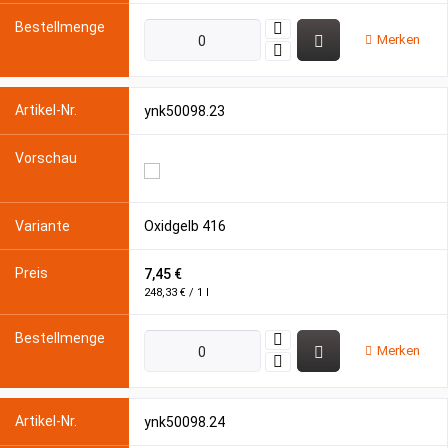
Merken
ynk50098.23
Oxidgelb 416
7,45 €
248,33 € / 1 l
Merken
ynk50098.24