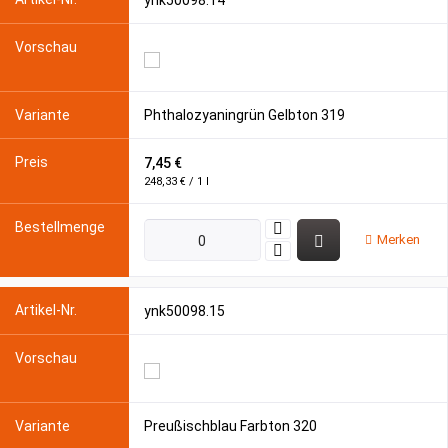
ynk50098.14
Phthalozyaningrün Gelbton 319
7,45 €
248,33 € / 1 l
Merken
ynk50098.15
Preußischblau Farbton 320