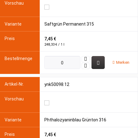
Saftgrün Permanent 315
7,45 €
248,33 € / 1 l
Merken
ynk50098.12
Phthalozyaninblau Grünton 316
7,45 €