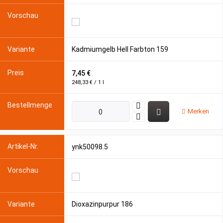
Kadmiumgelb Hell Farbton 159
7,45 €
248,33 € / 1 l
Merken
ynk50098.5
Dioxazinpurpur 186