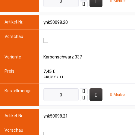
Merken
ynk50098.20
Karbonschwarz 337
7,45 €
248,33 € / 1 l
Merken
ynk50098.21