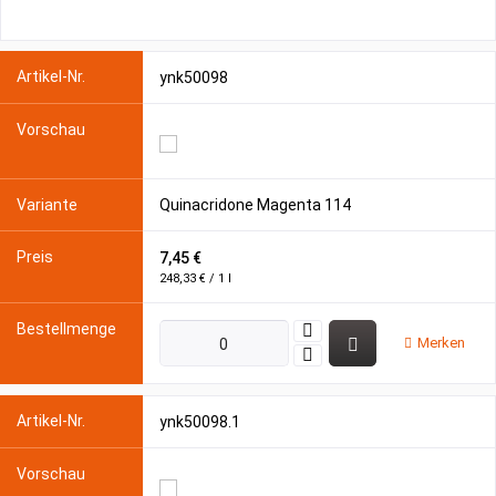
ynk50098
Quinacridone Magenta 114
7,45 €
248,33 € / 1 l
Merken
ynk50098.1