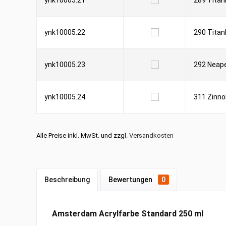
ynk10005.21
289 Titan
ynk10005.22
290 Titan
ynk10005.23
292 Neape
ynk10005.24
311 Zinno
Alle Preise inkl. MwSt. und zzgl.
Versandkosten
Beschreibung
Bewertungen
0
Amsterdam Acrylfarbe Standard 250 ml