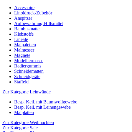
Accessoire
Linoldruck-Zubehör
Anspitzer
Aufbewahrung-Hilfsmittel
Bambusmatte
Klebstoffe
Lineale
Malpaletten
Malmesser
Magnete
Modelliermasse
Radiergummis
Schneidematten
Schneidgeräte
Staffelei
Zur Kategorie Leinwände
Besp. Keil. mit Baumwollgewebe
Besp. Keil. mit Leinengewebe
Malplatten
Zur Kategorie Weihnachten
Zur Kategorie Sale