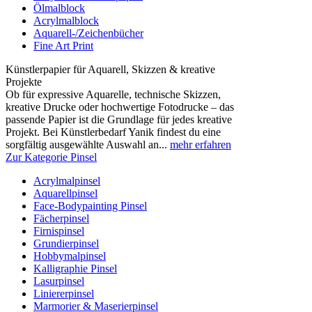
Ölmalblock
Acrylmalblock
Aquarell-/Zeichenbücher
Fine Art Print
Künstlerpapier für Aquarell, Skizzen & kreative
Projekte
Ob für expressive Aquarelle, technische Skizzen,
kreative Drucke oder hochwertige Fotodrucke – das
passende Papier ist die Grundlage für jedes kreative
Projekt. Bei Künstlerbedarf Yanik findest du eine
sorgfältig ausgewählte Auswahl an...
mehr erfahren
Zur Kategorie Pinsel
Acrylmalpinsel
Aquarellpinsel
Face-Bodypainting Pinsel
Fächerpinsel
Firnispinsel
Grundierpinsel
Hobbymalpinsel
Kalligraphie Pinsel
Lasurpinsel
Liniererpinsel
Marmorier & Maserierpinsel