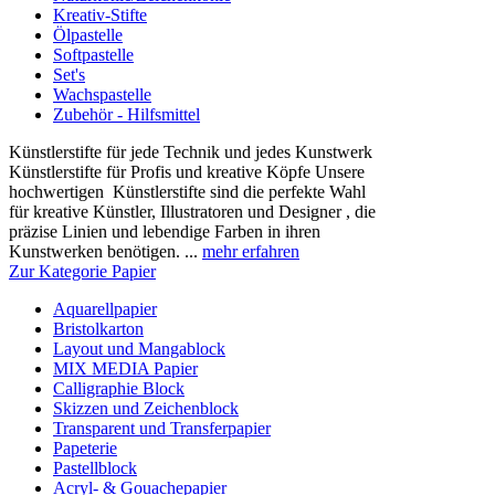
Kreativ-Stifte
Ölpastelle
Softpastelle
Set's
Wachspastelle
Zubehör - Hilfsmittel
Künstlerstifte für jede Technik und jedes Kunstwerk
Künstlerstifte für Profis und kreative Köpfe Unsere
hochwertigen Künstlerstifte sind die perfekte Wahl
für kreative Künstler, Illustratoren und Designer , die
präzise Linien und lebendige Farben in ihren
Kunstwerken benötigen. ...
mehr erfahren
Zur Kategorie Papier
Aquarellpapier
Bristolkarton
Layout und Mangablock
MIX MEDIA Papier
Calligraphie Block
Skizzen und Zeichenblock
Transparent und Transferpapier
Papeterie
Pastellblock
Acryl- & Gouachepapier