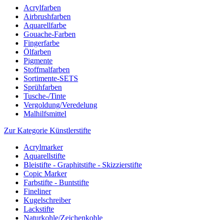
Acrylfarben
Airbrushfarben
Aquarellfarbe
Gouache-Farben
Fingerfarbe
Ölfarben
Pigmente
Stoffmalfarben
Sortimente-SETS
Sprühfarben
Tusche-/Tinte
Vergoldung/Veredelung
Malhilfsmittel
Zur Kategorie Künstlerstifte
Acrylmarker
Aquarellstifte
Bleistifte - Graphitstifte - Skizzierstifte
Copic Marker
Farbstifte - Buntstifte
Fineliner
Kugelschreiber
Lackstifte
Naturkohle/Zeichenkohle