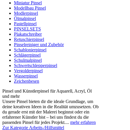
Miniatur Pinsel
Modellbau Pinsel
Modlerpinsel
Ölmalpinsel
Pastellpinsel
PINSELSETS
Plakatschreiber
Retuschierpinsel
Pinselreiniger und Zubehör
Schablonierpinsel
Schlägerpinsel
Schulmalpinsel
Schwertschlepperpinsel
Vergolderpinsel
Wasserpinsel
Zeichenbesen
Pinsel und Künstlerpinsel für Aquarell, Acryl, Öl
und mehr
Unsere Pinsel bieten dir die ideale Grundlage, um
deine kreativen Ideen in die Realität umzusetzen. Ob
du gerade erst mit der Malerei beginnst oder ein
erfahrener Künstler bist – bei uns findest du die
passenden Pinsel für jedes Projekt....
mehr erfahren
Zur Kategorie Arbeits-/Hilfsmittel