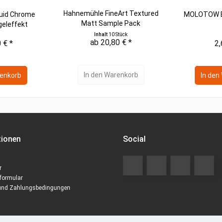
Hahnemühle FineArt Textured
uid Chrome
MOLOTOW Bl
Matt Sample Pack
geleffekt
Inhalt
10 Stück
ab 20,80 € *
 € *
2,
In den
Warenkorb
enkorb
In den
tionen
Social
r
formular
und Zahlungsbedingungen