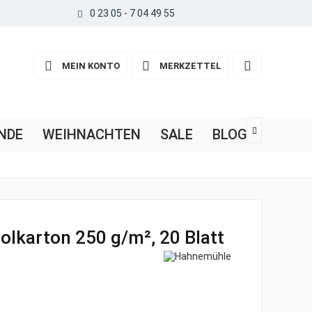
0 23 05 - 7 04 49 55
MEIN KONTO
MERKZETTEL
NDE
WEIHNACHTEN
SALE
BLOG

lkarton 250 g/m², 20 Blatt