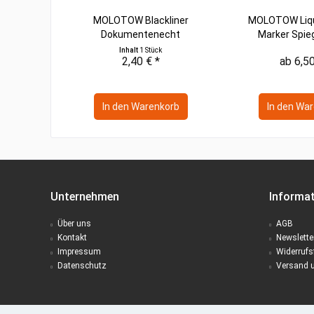
MOLOTOW Blackliner
MOLOTOW Liq
Dokumentenecht
Marker Spie
Inhalt
1 Stück
2,40 € *
ab 6,50
In den
Warenkorb
In den
War
Unternehmen
Informa
Über uns
AGB
Kontakt
Newslette
Impressum
Widerrufs
Datenschutz
Versand 