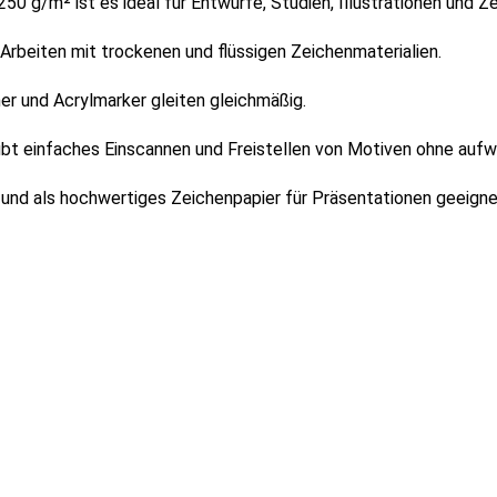
0 g/m² ist es ideal für Entwürfe, Studien, Illustrationen und 
 Arbeiten mit trockenen und flüssigen Zeichenmaterialien.
ner und Acrylmarker gleiten gleichmäßig.
aubt einfaches Einscannen und Freistellen von Motiven ohne
aufw
en und als hochwertiges Zeichenpapier für Präsentationen geeigne