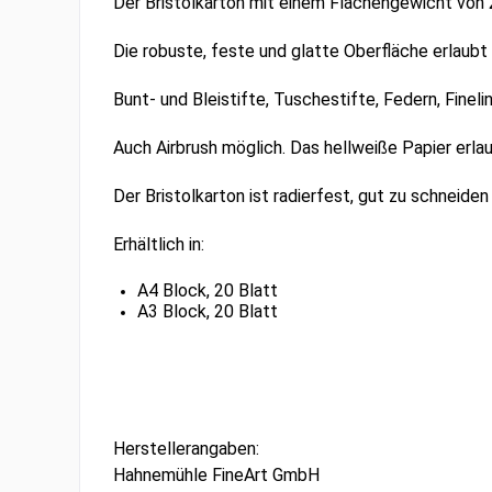
Der
Bristolkarton mit
einem Flächengewicht von 25
Die robuste, feste und glatte Oberfläche erlaubt
Bunt- und Bleistifte, Tuschestifte, Federn, Fineli
Auch Airbrush möglich. Das hellweiße Papier erl
Der Bristolkarton ist radierfest, gut zu schneid
Erhältlich in:
A4 Block, 20 Blatt
A3 Block, 20 Blatt
Herstellerangaben:
Hahnemühle FineArt GmbH