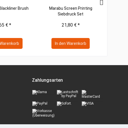
ackliner Brush
Marabu Screen Printing
Hahn
Siebdruck Set
Postkarte
Inhalt
30
65 € *
21,80 € *
Warenkorb
In den
Warenkorb
In 
Zahlungsarten