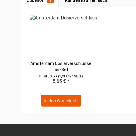
Zubehör
1
Kunden kauften auch
Amsterdam Dosierverschlüsse
5er-Set
Inhalt
5 Stück
(1,13 € * / 1 Stück)
5,65 € *
In den
Warenkorb