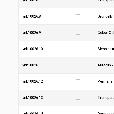
ynk10026.7
Transpar
ynk10026.8
Grüngelb 
ynk10026.9
Gelber Oc
ynk10026.10
Siena nat
ynk10026.11
Aureolin 
ynk10026.12
Permanen
ynk10026.13
Transpare