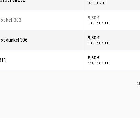
 rot hell 292
97,33 € / 1 l
9,80 €
t hell 303
130,67 € / 1 l
9,80 €
ot dunkel 306
130,67 € / 1 l
8,60 €
311
114,67 € / 1 l
4