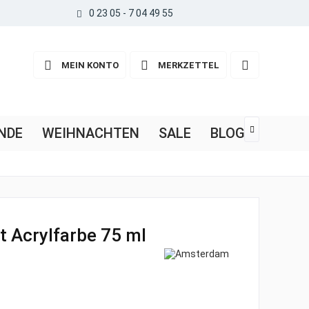
0 23 05 - 7 04 49 55
MEIN KONTO
MERKZETTEL
NDE
WEIHNACHTEN
SALE
BLOG

 Acrylfarbe 75 ml