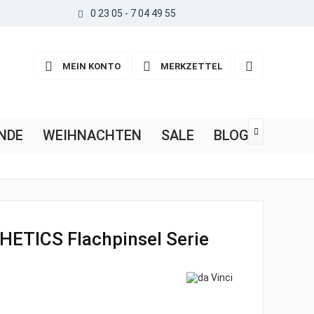
0 23 05 - 7 04 49 55
MEIN KONTO
MERKZETTEL
NDE
WEIHNACHTEN
SALE
BLOG

HETICS Flachpinsel Serie