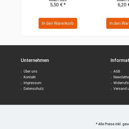
Inhalt
3 Stück
Inhalt
3 
5,50 € *
6,20 
In den
Warenkorb
In den
War
Unternehmen
Informa
Über uns
AGB
Kontakt
Newslette
Impressum
Widerrufs
Datenschutz
Versand 
* Alle Preise inkl. ge