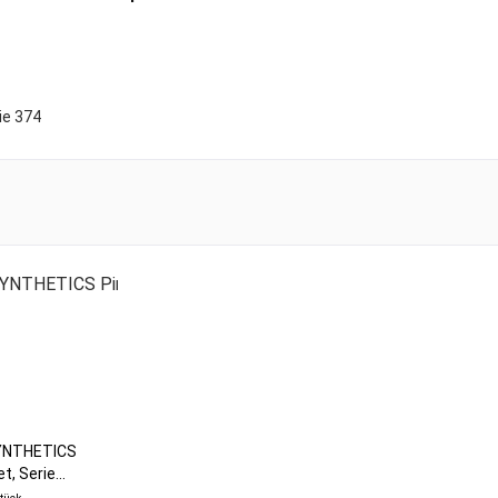
ie 374
SYNTHETICS
t, Serie...