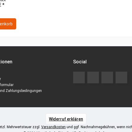
Stück
€ *
enkorb
tionen
Social
r
formular
und Zahlungsbedingungen
Widerruf erklären
setzl. Mehrwertsteuer zzgl.
Versandkosten
und ggf. Nachnahmegebühren, wenn nich