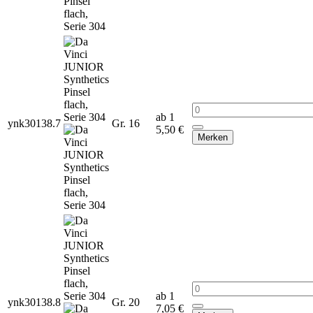
ab 1
ynk30138.7
Gr. 16
5,50 €
Merken
ab 1
ynk30138.8
Gr. 20
7,05 €