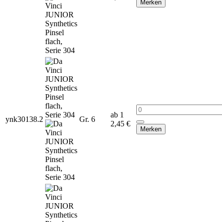
Merken
ab 1
ynk30138.2
Gr. 6
2,45 €
Merken