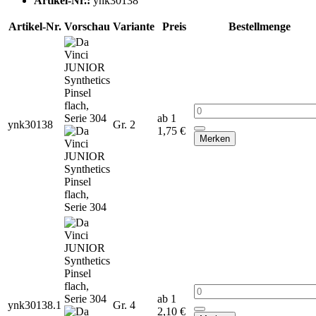
Artikel-Nr.:
ynk30138
Artikel-Nr.
Vorschau
Variante
Preis
Bestellmenge
ab 1
ynk30138
Gr. 2
1,75 €
Merken
ab 1
ynk30138.1
Gr. 4
2,10 €