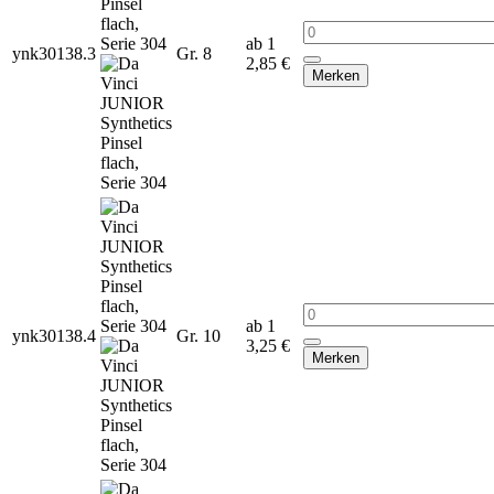
ab 1
ynk30138.3
Gr. 8
2,85 €
Merken
ab 1
ynk30138.4
Gr. 10
3,25 €
Merken