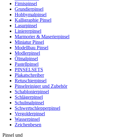
Firnispinsel
Grundierpinsel
Hobbymalpinsel
Kalligraphie Pinsel
Lasurpinsel
Liniererpinsel
Marmorier & Maserierpinsel
Miniatur Pinsel
Modellbau Pinsel
Modlerpinsel
Ölmalpinsel
Pastellpinsel
PINSELSETS
Plakatschreiber
Retuschierpinsel
Pinselreiniger und Zubehör
Schablonierpinsel
Schlägerpinsel
Schulmalpinsel
Schwertschlepperpinsel
Vergolderpinsel
Wasserpinsel
Zeichenbesen
Pinsel und