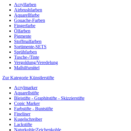
Acrylfarben
Airbrushfarben
Aquarellfarbe
Gouache-Farben
Fingerfarbe
Ölfarben
Pigmente
Stoffmalfarben
Sortimente-SETS
Sprühfarben
Tusche-/Tinte
Vergoldung/Veredelung
Malhilfsmittel
Zur Kategorie Künstlerstifte
Acrylmarker
Aquarellstifte
Bleistifte - Graphitstifte - Skizzierstifte
Copic Marker
Farbstifte - Buntstifte
Fineliner
Kugelschreiber
Lackstifte
Naturkohle/Zeichenkohle