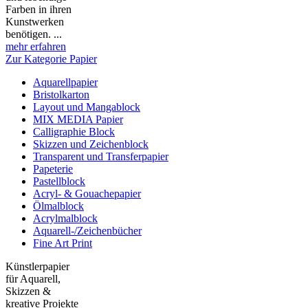
Farben in ihren
Kunstwerken
benötigen. ...
mehr erfahren
Zur Kategorie Papier
Aquarellpapier
Bristolkarton
Layout und Mangablock
MIX MEDIA Papier
Calligraphie Block
Skizzen und Zeichenblock
Transparent und Transferpapier
Papeterie
Pastellblock
Acryl- & Gouachepapier
Ölmalblock
Acrylmalblock
Aquarell-/Zeichenbücher
Fine Art Print
Künstlerpapier
für Aquarell,
Skizzen &
kreative Projekte