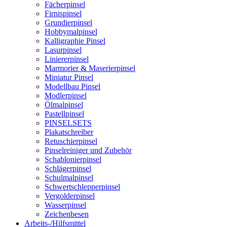
Fächerpinsel
Firnispinsel
Grundierpinsel
Hobbymalpinsel
Kalligraphie Pinsel
Lasurpinsel
Liniererpinsel
Marmorier & Maserierpinsel
Miniatur Pinsel
Modellbau Pinsel
Modlerpinsel
Ölmalpinsel
Pastellpinsel
PINSELSETS
Plakatschreiber
Retuschierpinsel
Pinselreiniger und Zubehör
Schablonierpinsel
Schlägerpinsel
Schulmalpinsel
Schwertschlepperpinsel
Vergolderpinsel
Wasserpinsel
Zeichenbesen
Arbeits-/Hilfsmittel