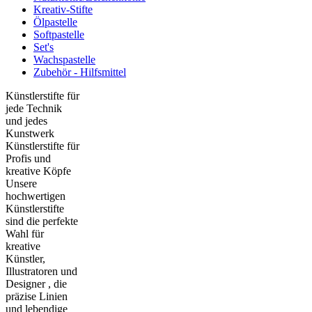
Kreativ-Stifte
Ölpastelle
Softpastelle
Set's
Wachspastelle
Zubehör - Hilfsmittel
Künstlerstifte für
jede Technik
und jedes
Kunstwerk
Künstlerstifte für
Profis und
kreative Köpfe
Unsere
hochwertigen
Künstlerstifte
sind die perfekte
Wahl für
kreative
Künstler,
Illustratoren und
Designer , die
präzise Linien
und lebendige