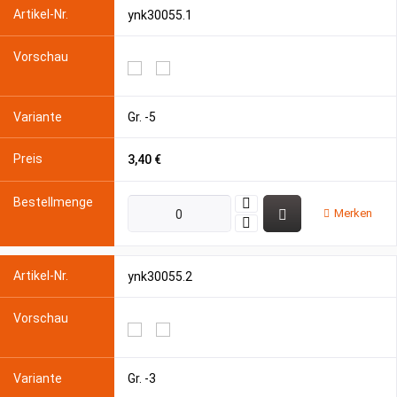
ynk30055.1
Gr. -5
3,40 €
Merken
ynk30055.2
Gr. -3