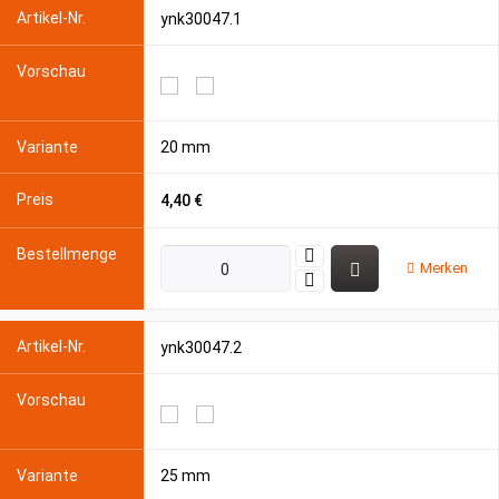
ynk30047.1
20 mm
4,40 €
Merken
ynk30047.2
25 mm