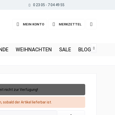
0 23 05 - 7 04 49 55
MEIN KONTO
MERKZETTEL
NDE
WEIHNACHTEN
SALE
BLOG

eit nicht zur Verfügung!
 sobald der Artikel lieferbar ist.