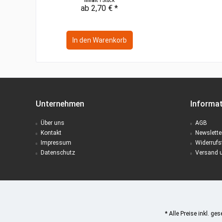
Inhalt
1 Stück
ab 2,70 € *
In den
Warenkorb
Unternehmen
Informa
Über uns
AGB
Kontakt
Newslette
Impressum
Widerrufs
Datenschutz
Versand 
* Alle Preise inkl. ge