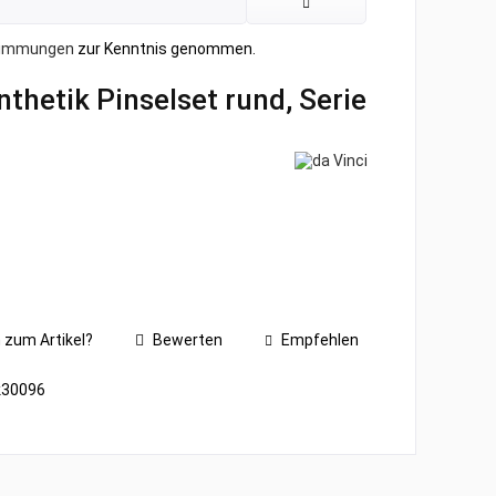
timmungen
zur Kenntnis genommen.
thetik Pinselset rund, Serie
 zum Artikel?
Bewerten
Empfehlen
k30096