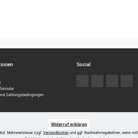
tionen
Social
r
formular
und Zahlungsbedingungen
Widerruf erklären
setzl. Mehrwertsteuer zzgl.
Versandkosten
und ggf. Nachnahmegebühren, wenn nich