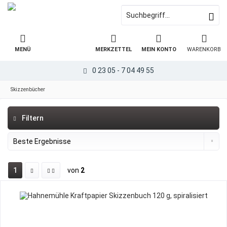
MENÜ
MERKZETTEL
MEIN KONTO
WARENKORB
0 23 05 - 7 04 49 55
Skizzenbücher
Filtern
1
von
2