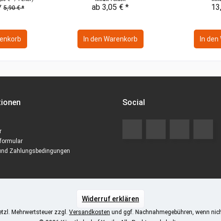
*
ab 3,05 € *
13
5,90 € *
enkorb
In den
Warenkorb
In den
tionen
Social
r
formular
und Zahlungsbedingungen
Widerruf erklären
setzl. Mehrwertsteuer zzgl.
Versandkosten
und ggf. Nachnahmegebühren, wenn nich