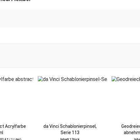
ct Acrylfarbe
da Vinci Schablonierpinsel,
Geodreie
ml
Serie 113
abnehm
83 € * / 1 Liter)
Inhalt
1 Stück
Inh