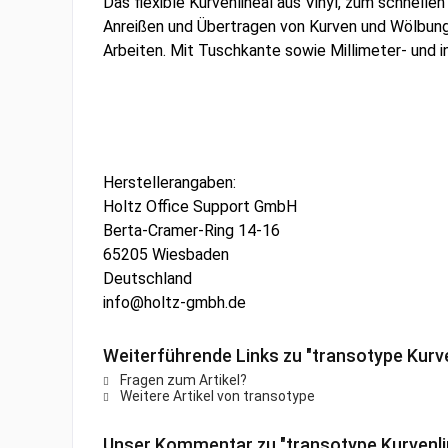
Das flexible Kurvenlineal aus Vinyl, zum schnell
Anreißen und Übertragen von Kurven und Wölbungen
Arbeiten. Mit Tuschkante sowie Millimeter- und in
Herstellerangaben:
Holtz Office Support GmbH
Berta-Cramer-Ring 14-16
65205 Wiesbaden
Deutschland
info@holtz-gmbh.de
Weiterführende Links zu "transotype Kurven
Fragen zum Artikel?
Weitere Artikel von transotype
Unser Kommentar zu "transotype Kurvenlin