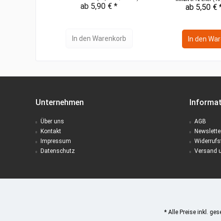
ab 5,90 € *
ab 5,50 € 
In den
Warenkorb
In den
War
Unternehmen
Informa
Über uns
AGB
Kontakt
Newslette
Impressum
Widerrufs
Datenschutz
Versand 
* Alle Preise inkl. ge