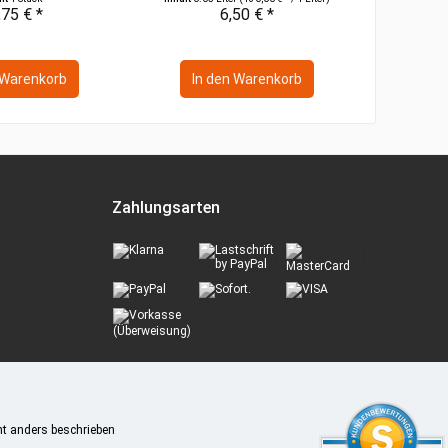
,75 € *
6,50 € *
Warenkorb
In den
Warenkorb
In 
Zahlungsarten
t anders beschrieben