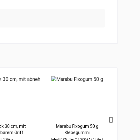
ck 30 cm, mit
Marabu Fixogum 50 g
da Vinci
barem Griff
Klebegummi
Acryl
alt
1 Stück
Inhalt
0.05 Liter
(130,00 € * / 1 Liter)