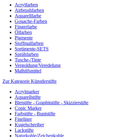
Acrylfarben
Airbrushfarben
Aquarellfarbe
Gouache-Farben
Fingerfarbe
Ölfarben
Pigmente
Stoffmalfarben
Sortimente-SETS
Sprühfarben
Tusche-/Tinte
Vergoldung/Veredelung
Malhilfsmittel
Zur Kategorie Künstlerstifte
Acrylmarker
Aquarellstifte
Bleistifte - Graphitstifte - Skizzierstifte
Copic Marker
Farbstifte - Buntstifte
Fineliner
Kugelschreiber
Lackstifte
Naturkohle/Zeichenkohle