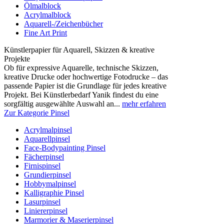
Ölmalblock
Acrylmalblock
Aquarell-/Zeichenbücher
Fine Art Print
Künstlerpapier für Aquarell, Skizzen & kreative
Projekte
Ob für expressive Aquarelle, technische Skizzen,
kreative Drucke oder hochwertige Fotodrucke – das
passende Papier ist die Grundlage für jedes kreative
Projekt. Bei Künstlerbedarf Yanik findest du eine
sorgfältig ausgewählte Auswahl an...
mehr erfahren
Zur Kategorie Pinsel
Acrylmalpinsel
Aquarellpinsel
Face-Bodypainting Pinsel
Fächerpinsel
Firnispinsel
Grundierpinsel
Hobbymalpinsel
Kalligraphie Pinsel
Lasurpinsel
Liniererpinsel
Marmorier & Maserierpinsel