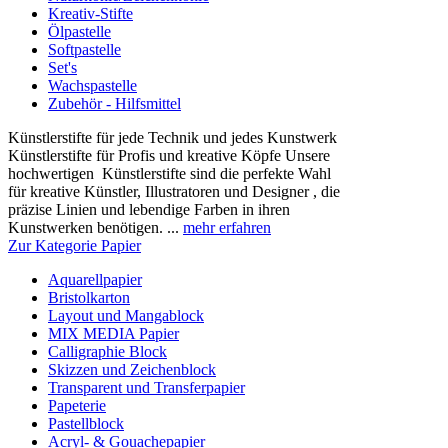
Kreativ-Stifte
Ölpastelle
Softpastelle
Set's
Wachspastelle
Zubehör - Hilfsmittel
Künstlerstifte für jede Technik und jedes Kunstwerk
Künstlerstifte für Profis und kreative Köpfe Unsere
hochwertigen Künstlerstifte sind die perfekte Wahl
für kreative Künstler, Illustratoren und Designer , die
präzise Linien und lebendige Farben in ihren
Kunstwerken benötigen. ...
mehr erfahren
Zur Kategorie Papier
Aquarellpapier
Bristolkarton
Layout und Mangablock
MIX MEDIA Papier
Calligraphie Block
Skizzen und Zeichenblock
Transparent und Transferpapier
Papeterie
Pastellblock
Acryl- & Gouachepapier