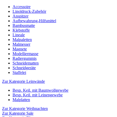
Accessoire
Linoldruck-Zubehör
Anspitzer
Aufbewahrung-Hilfsmittel
Bambusmatte
Klebstoffe
Lineale
Malpaletten
Malmesser
Magnete
Modelliermasse
Radiergummis
Schneidematten
Schneidgeräte
Staffelei
Zur Kategorie Leinwände
Besp. Keil. mit Baumwollgewebe
Besp. Keil. mit Leinengewebe
Malplatten
Zur Kategorie Weihnachten
Zur Kategorie Sale