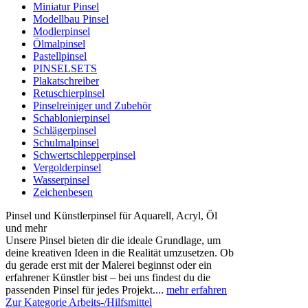
Miniatur Pinsel
Modellbau Pinsel
Modlerpinsel
Ölmalpinsel
Pastellpinsel
PINSELSETS
Plakatschreiber
Retuschierpinsel
Pinselreiniger und Zubehör
Schablonierpinsel
Schlägerpinsel
Schulmalpinsel
Schwertschlepperpinsel
Vergolderpinsel
Wasserpinsel
Zeichenbesen
Pinsel und Künstlerpinsel für Aquarell, Acryl, Öl
und mehr
Unsere Pinsel bieten dir die ideale Grundlage, um
deine kreativen Ideen in die Realität umzusetzen. Ob
du gerade erst mit der Malerei beginnst oder ein
erfahrener Künstler bist – bei uns findest du die
passenden Pinsel für jedes Projekt....
mehr erfahren
Zur Kategorie Arbeits-/Hilfsmittel