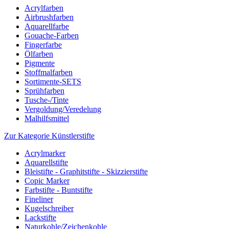
Acrylfarben
Airbrushfarben
Aquarellfarbe
Gouache-Farben
Fingerfarbe
Ölfarben
Pigmente
Stoffmalfarben
Sortimente-SETS
Sprühfarben
Tusche-/Tinte
Vergoldung/Veredelung
Malhilfsmittel
Zur Kategorie Künstlerstifte
Acrylmarker
Aquarellstifte
Bleistifte - Graphitstifte - Skizzierstifte
Copic Marker
Farbstifte - Buntstifte
Fineliner
Kugelschreiber
Lackstifte
Naturkohle/Zeichenkohle