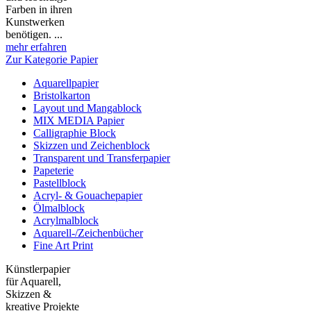
Farben in ihren
Kunstwerken
benötigen. ...
mehr erfahren
Zur Kategorie Papier
Aquarellpapier
Bristolkarton
Layout und Mangablock
MIX MEDIA Papier
Calligraphie Block
Skizzen und Zeichenblock
Transparent und Transferpapier
Papeterie
Pastellblock
Acryl- & Gouachepapier
Ölmalblock
Acrylmalblock
Aquarell-/Zeichenbücher
Fine Art Print
Künstlerpapier
für Aquarell,
Skizzen &
kreative Projekte