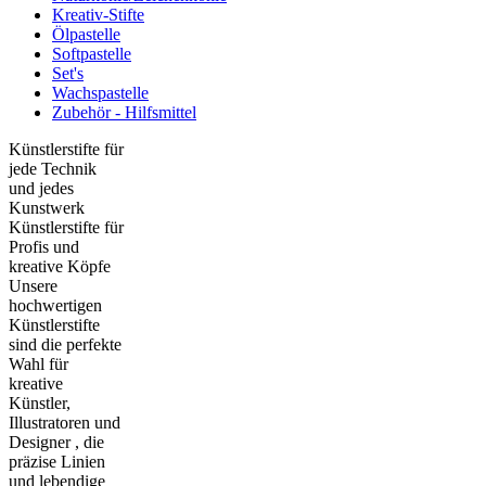
Kreativ-Stifte
Ölpastelle
Softpastelle
Set's
Wachspastelle
Zubehör - Hilfsmittel
Künstlerstifte für
jede Technik
und jedes
Kunstwerk
Künstlerstifte für
Profis und
kreative Köpfe
Unsere
hochwertigen
Künstlerstifte
sind die perfekte
Wahl für
kreative
Künstler,
Illustratoren und
Designer , die
präzise Linien
und lebendige