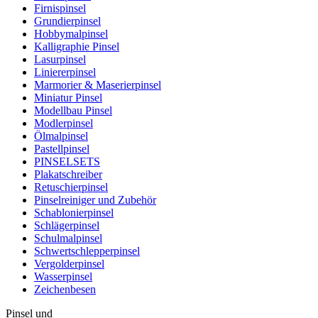
Firnispinsel
Grundierpinsel
Hobbymalpinsel
Kalligraphie Pinsel
Lasurpinsel
Liniererpinsel
Marmorier & Maserierpinsel
Miniatur Pinsel
Modellbau Pinsel
Modlerpinsel
Ölmalpinsel
Pastellpinsel
PINSELSETS
Plakatschreiber
Retuschierpinsel
Pinselreiniger und Zubehör
Schablonierpinsel
Schlägerpinsel
Schulmalpinsel
Schwertschlepperpinsel
Vergolderpinsel
Wasserpinsel
Zeichenbesen
Pinsel und