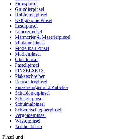
Firnispinsel
Grundierpinsel
Hobbymalpinsel
Kalligraphie Pinsel
Lasurpinsel
Liniererpinsel
Marmorier & Maserierpinsel
Miniatur Pinsel
Modellbau Pinsel
Modlerpinsel
Ölmalpinsel
Pastellpinsel
PINSELSETS
Plakatschreiber
Retuschierpinsel
Pinselreiniger und Zubehör
Schablonierpinsel
Schlägerpinsel
Schulmalpinsel
Schwertschlepperpinsel
Vergolderpinsel
Wasserpinsel
Zeichenbesen
Pinsel und