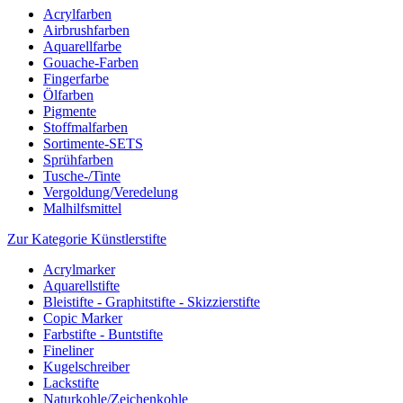
Acrylfarben
Airbrushfarben
Aquarellfarbe
Gouache-Farben
Fingerfarbe
Ölfarben
Pigmente
Stoffmalfarben
Sortimente-SETS
Sprühfarben
Tusche-/Tinte
Vergoldung/Veredelung
Malhilfsmittel
Zur Kategorie Künstlerstifte
Acrylmarker
Aquarellstifte
Bleistifte - Graphitstifte - Skizzierstifte
Copic Marker
Farbstifte - Buntstifte
Fineliner
Kugelschreiber
Lackstifte
Naturkohle/Zeichenkohle