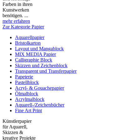
Farben in ihren
Kunstwerken
benötigen. ...
mehr erfahren
Zur Kategorie Papier
Aquarellpapier
Bristolkarton
Layout und Mangablock
MIX MEDIA Papier
Calligraphie Block
Skizzen und Zeichenblock
Transparent und Transferpapier
Papeterie
Pastellblock
Acryl- & Gouachepapier
Ölmalblock
Acrylmalblock
Aquarell-/Zeichenbücher
Fine Art Print
Künstlerpapier
für Aquarell,
Skizzen &
kreative Projekte