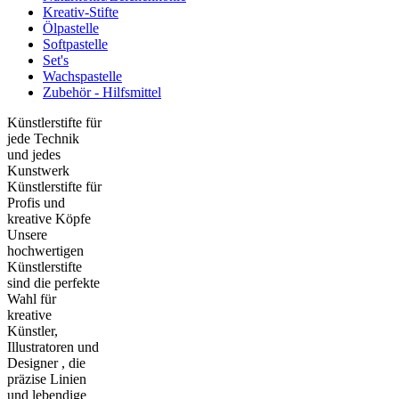
Kreativ-Stifte
Ölpastelle
Softpastelle
Set's
Wachspastelle
Zubehör - Hilfsmittel
Künstlerstifte für
jede Technik
und jedes
Kunstwerk
Künstlerstifte für
Profis und
kreative Köpfe
Unsere
hochwertigen
Künstlerstifte
sind die perfekte
Wahl für
kreative
Künstler,
Illustratoren und
Designer , die
präzise Linien
und lebendige