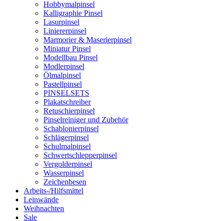
Hobbymalpinsel
Kalligraphie Pinsel
Lasurpinsel
Liniererpinsel
Marmorier & Maserierpinsel
Miniatur Pinsel
Modellbau Pinsel
Modlerpinsel
Ölmalpinsel
Pastellpinsel
PINSELSETS
Plakatschreiber
Retuschierpinsel
Pinselreiniger und Zubehör
Schablonierpinsel
Schlägerpinsel
Schulmalpinsel
Schwertschlepperpinsel
Vergolderpinsel
Wasserpinsel
Zeichenbesen
Arbeits-/Hilfsmittel
Leinwände
Weihnachten
Sale