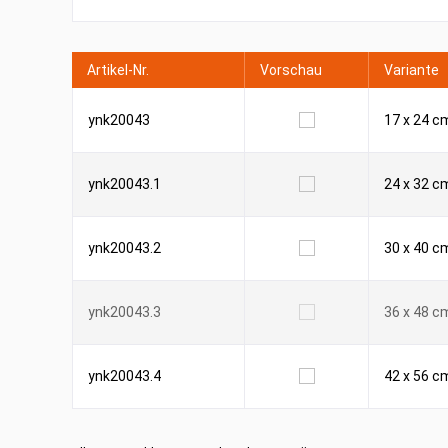
Artikel-Nr.
Vorschau
Variante
ynk20043
17 x 24 c
ynk20043.1
24 x 32 c
ynk20043.2
30 x 40 c
ynk20043.3
36 x 48 c
ynk20043.4
42 x 56 c