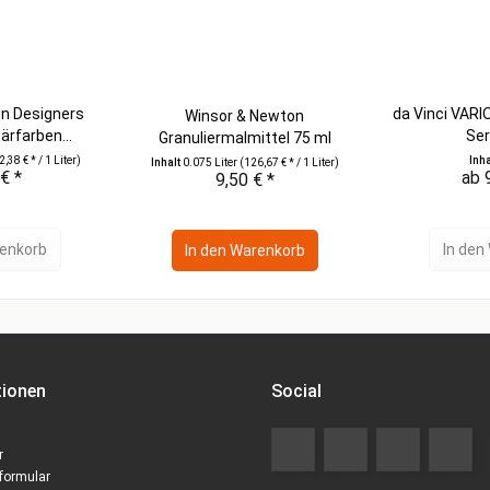
n Designers
da Vinci VARI
Winsor & Newton
rfarben...
Ser
Granuliermalmittel 75 ml
,38 € * / 1 Liter)
Inh
Inhalt
0.075 Liter
(126,67 € * / 1 Liter)
€ *
ab 
9,50 € *
enkorb
In den
In den
Warenkorb
tionen
Social
r
formular