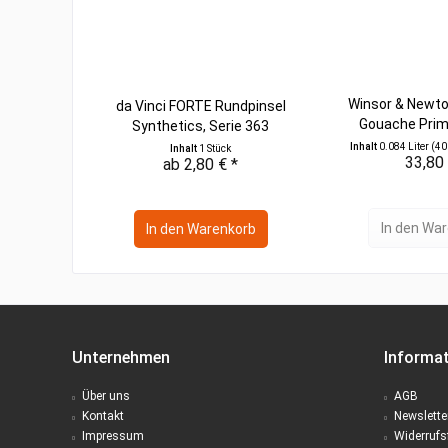
Winsor & Newto
da Vinci FORTE Rundpinsel
Gouache Primä
Synthetics, Serie 363
Inhalt
0.084 Liter
(402
Inhalt
1 Stück
33,80 
ab 2,80 € *
In den
War
In den
Warenkorb
Unternehmen
Informa
Über uns
AGB
Kontakt
Newslette
Impressum
Widerrufs