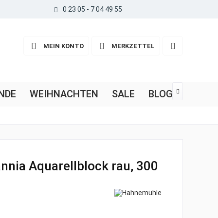
0 23 05 - 7 04 49 55
MEIN KONTO
MERKZETTEL
NDE
WEIHNACHTEN
SALE
BLOG

nia Aquarellblock rau, 300