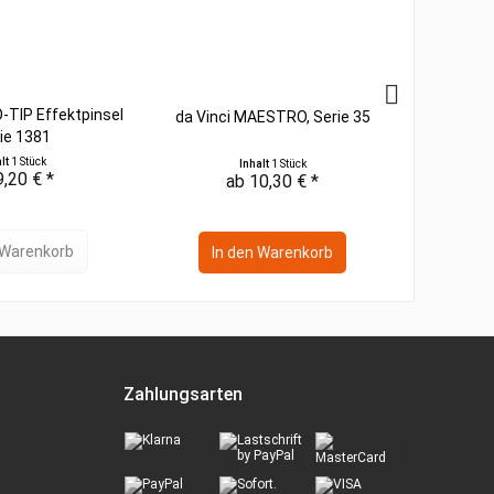
O-TIP Effektpinsel
da Vinci MAESTRO, Serie 35
Hahnem
ie 1381
Editio
alt
1 Stück
Inhalt
1 Stück
Inhalt
15
9,20 € *
ab 10,30 € *
a
Warenkorb
In den
Warenkorb
In 
Zahlungsarten