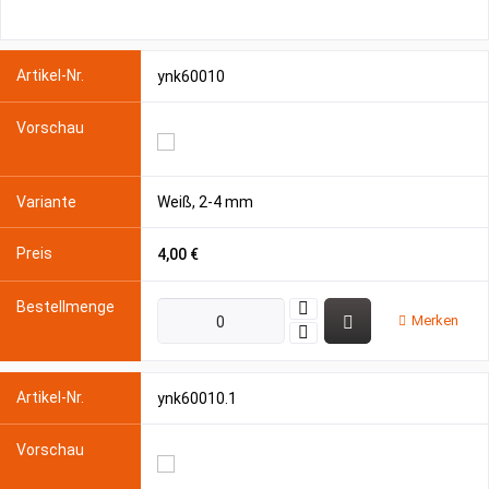
ynk60010
Weiß, 2-4 mm
4,00 €
Merken
ynk60010.1